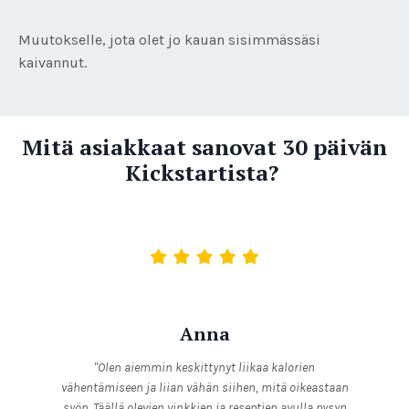
Muutokselle, jota olet jo kauan sisimmässäsi
kaivannut.
Mitä asiakkaat sanovat 30 päivän
Kickstartista?
Anna
"Olen aiemmin keskittynyt liikaa kalorien
vähentämiseen ja liian vähän siihen, mitä oikeastaan
syön. Täällä olevien vinkkien ja reseptien avulla pysyn