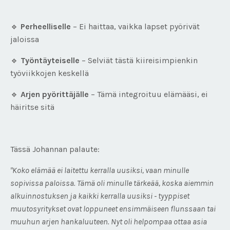
🔹
Perheelliselle
– Ei haittaa, vaikka lapset pyörivät
jaloissa
🔹
Työntäyteiselle
– Selviät tästä kiireisimpienkin
työviikkojen keskellä
🔹
Arjen pyörittäjälle
– Tämä integroituu elämääsi, ei
häiritse sitä
Tässä Johannan palaute:
"Koko elämää ei laitettu kerralla uusiksi, vaan minulle
sopivissa paloissa. Tämä oli minulle tärkeää, koska aiemmin
alkuinnostuksen ja kaikki kerralla uusiksi - tyyppiset
muutosyritykset ovat loppuneet ensimmäiseen flunssaan tai
muuhun arjen hankaluuteen. Nyt oli helpompaa ottaa asia