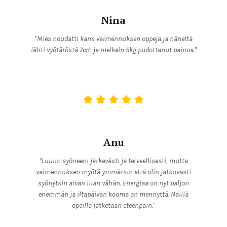
Nina
"Mies noudatti kans valmennuksen oppeja ja häneltä
lähti vyötäröstä 7cm ja melkein 5kg pudottanut painoa."
Anu
"Luulin syöneeni järkevästi ja terveellisesti, mutta
valmennuksen myötä ymmärsin että olin jatkuvasti
syönytkin aivan liian vähän. Energiaa on nyt paljon
enemmän ja iltapäivän kooma on mennyttä. Näillä
opeilla jatketaan eteenpäin."