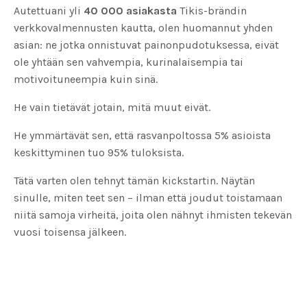
Autettuani yli
40 000 asiakasta
Tikis-brändin
verkkovalmennusten kautta, olen huomannut yhden
asian: ne jotka onnistuvat painonpudotuksessa, eivät
ole yhtään sen vahvempia, kurinalaisempia tai
motivoituneempia kuin sinä.
He vain tietävät jotain, mitä muut eivät.
He ymmärtävät sen, että rasvanpoltossa 5% asioista
keskittyminen tuo 95% tuloksista.
Tätä varten olen tehnyt tämän kickstartin. Näytän
sinulle, miten teet sen – ilman että joudut toistamaan
niitä samoja virheitä, joita olen nähnyt ihmisten tekevän
vuosi toisensa jälkeen.