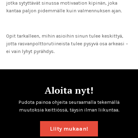
jotka sytyttävät sinussa motivaation kipinän, joka
kantaa paljon pidemmälle kuin valmennuksen ajan.
Opit tarkalleen, mihin asioihin sinun tulee keskittyä,
jotta rasvanpolttorutiineista tulee pysyvä osa arkeasi –
ei vain lyhyt pyrähdys.
Aloita nyt!
Pudota painoa ohjeita seuraamalla tekemällä
muutoksia keittiössä, täysin ilman liikuntaa.
Liity mukaan!