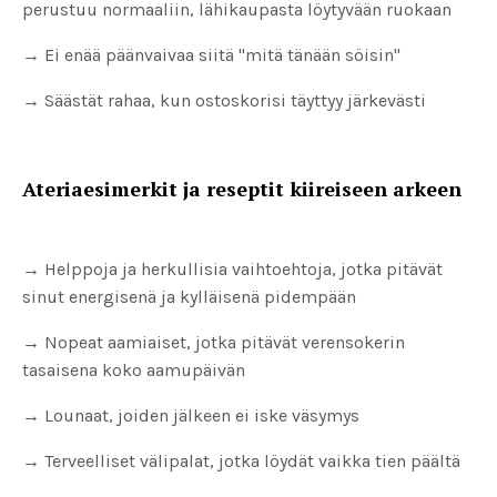
perustuu normaaliin, lähikaupasta löytyvään ruokaan
→
Ei enää päänvaivaa siitä "mitä tänään söisin"
→
Säästät rahaa, kun ostoskorisi täyttyy järkevästi
Ateriaesimerkit ja reseptit kiireiseen arkeen
→ Helppoja ja herkullisia vaihtoehtoja, jotka pitävät
sinut energisenä ja kylläisenä pidempään
→
Nopeat aamiaiset, jotka pitävät verensokerin
tasaisena koko aamupäivän
→
Lounaat, joiden jälkeen ei iske väsymys
→
Terveelliset välipalat, jotka löydät vaikka tien päältä