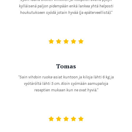
kylläisenä paljon pidempään enkä lankea yhtä helposti
houkutukseen syödä jotain hyvää (ja epäterveellistä)."
Tomas
"Sain vihdoin ruoka-asiat kuntoon ja kiloja lähti 6 kg ja
vyötäröltä lähti 5 cm. Aloin syömään aamupaloja
reseptien mukaan kun ne ovat hyviä."